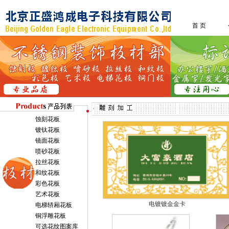
首 页
蚀刻花板
镀钛花板
镜面花板
喷砂花板
拉丝花板
和纹花板
彩色花板
艺术花板
电镀镀金金卡
电梯轿厢花板
铜浮雕花板
可选花纹图案库