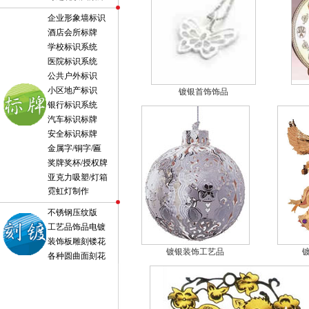
企业形象墙标识
酒店会所标牌
学校标识系统
医院标识系统
公共户外标识
小区地产标识
镀银首饰饰品
银行标识系统
汽车标识标牌
安全标识标牌
金属字/铜字/匾
奖牌奖杯/授权牌
亚克力吸塑/灯箱
霓虹灯制作
不锈钢压纹版
工艺品饰品电镀
装饰板雕刻镂花
镀银装饰工艺品
各种圆曲面刻花