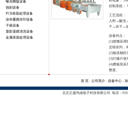
耗电量： 24
曝光晒版设备
控制系统： 
蚀刻设备
PCB表面处理设备
工艺流程：
涂布覆膜丝印设备
入料→酸洗
干燥设备
干→吹干→
显影退膜清洗设备
设备特点：
金属表面处理设备
(1)喷嘴
交错排列，
(2)输送轴
(3)行辘片
(4)磨板
整度。
首 页
-
公司简介
-
设备中心
-
北京正盛鸿成电子科技有限公司 电话：010-