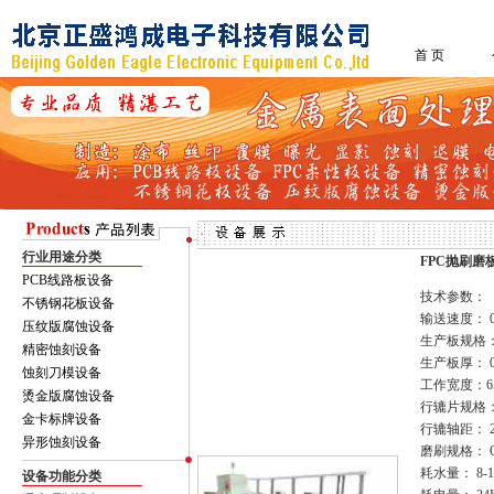
首 页
行业用途分类
FPC抛刷磨
PCB线路板设备
技术参数：
不锈钢花板设备
输送速度： 0.
压纹版腐蚀设备
生产板规格：Ma
精密蚀刻设备
生产板厚： 0.
蚀刻刀模设备
工作宽度：6
烫金版腐蚀设备
行辘片规格：D
金卡标牌设备
行辘轴距： 2
异形蚀刻设备
磨刷规格： OD4
耗水量： 8-12
设备功能分类