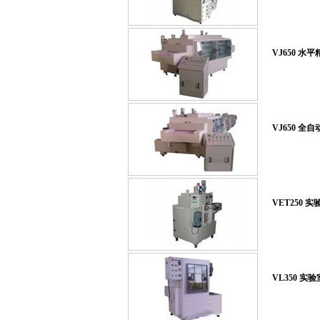
VJ650 水
VJ650 全
VET250
VL350 