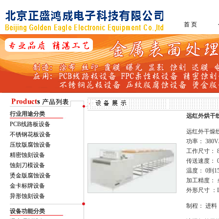
首 页
行业用途分类
远红外烘干
PCB线路板设备
远红外干燥
不锈钢花板设备
功率： 380V/
压纹版腐蚀设备
工作尺寸： 8
精密蚀刻设备
传送速度： 0.
蚀刻刀模设备
温度： 0到1
烫金版腐蚀设备
加工精度： 
金卡标牌设备
外形尺寸 ：LxW
异形蚀刻设备
制程： 进料 
设备功能分类